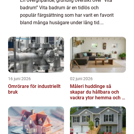
En övergripande, grundlig översikt över ”vita
badrum” Vita badrum är en tidlös och
populär färgsättning som har varit en favorit
bland många husägare under lång tid.
Denna färgsättning erbjuder en ren och
fräsch atmosfär som kan skapa en ...
16 juni 2026
02 juni 2026
Omrörare för industriellt
Måleri huddinge så
bruk
skapar du hållbara och
vackra ytor hemma och i
bostadsrättsföreningen