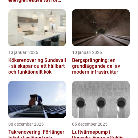
energieffektiva val för
svenska hem
13 januari 2026
10 januari 2026
Köksrenovering Sundsvall
Bergsprängning: en
- så skapar du ett hållbart
grundläggande del av
och funktionellt kök
modern infrastruktur
08 december 2025
05 december 2025
Takrenovering: Förlänger
Luftvärmepump i
takets livslängd och
Uppsala: Energieffektiv