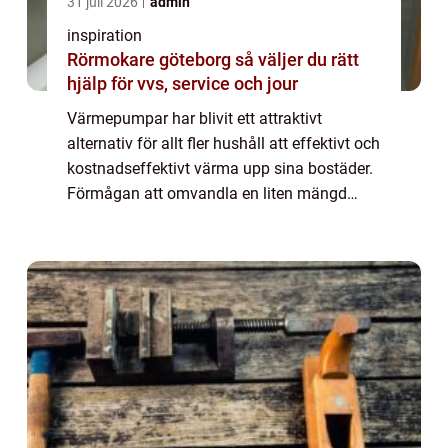
31 juli 2026
admin
inspiration
Rörmokare göteborg så väljer du rätt
hjälp för vvs, service och jour
Värmepumpar har blivit ett attraktivt
alternativ för allt fler hushåll att effektivt och
kostnadseffektivt värma upp sina bostäder.
Förmågan att omvandla en liten mängd
energi till en mycket större m&aum...