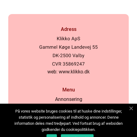
Adress
web:
www.klikko.dk
Menu
Annonsering
Om oss
På vores website bruges cookies til at huske dine indstillinger,
Cookies
statistik og personalisering af indhold og annoncer. Denne
information deles med tredjepart. Ved fortsat brug af websiden
Kontakta oss
godkender du cookiepolitikken.
Sitemap