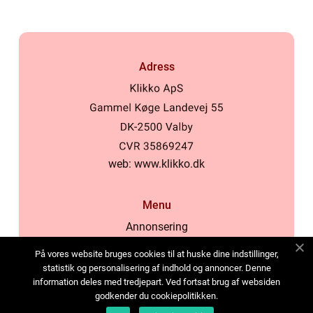
Adress
web:
www.klikko.dk
Menu
Annonsering
Om oss
På vores website bruges cookies til at huske dine indstillinger,
Cookies
statistik og personalisering af indhold og annoncer. Denne
information deles med tredjepart. Ved fortsat brug af websiden
Kontakta oss
godkender du cookiepolitikken.
Sitemap