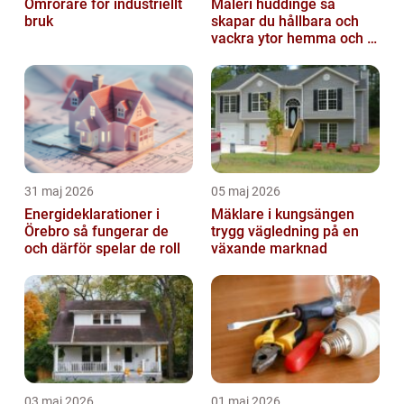
Omrörare för industriellt
Måleri huddinge så
bruk
skapar du hållbara och
vackra ytor hemma och i
bostadsrättsföreningen
31 maj 2026
05 maj 2026
Energideklarationer i
Mäklare i kungsängen
Örebro så fungerar de
trygg vägledning på en
och därför spelar de roll
växande marknad
03 maj 2026
01 maj 2026