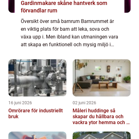
Gardinmakare skåne hantverk som
förvandlar rum
Översikt över små barnrum Barnrummet är
en viktig plats för barn att leka, sova och
växa upp i. Men ibland kan utmaningen vara
att skapa en funktionell och mysig miljö i
små barnrum där utrymmet är begränsat. I
denna artikel kommer vi att utforska ol...
16 juni 2026
02 juni 2026
Omrörare för industriellt
Måleri huddinge så
bruk
skapar du hållbara och
vackra ytor hemma och i
bostadsrättsföreningen