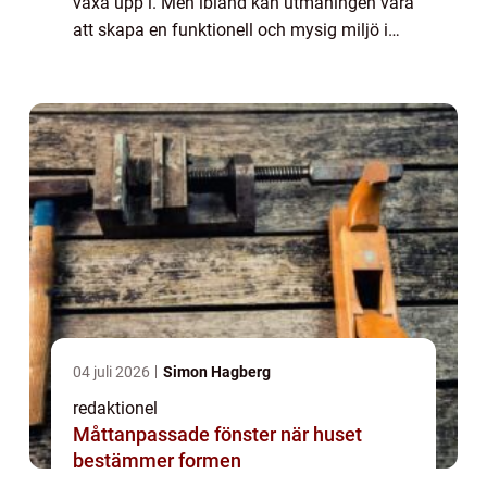
växa upp i. Men ibland kan utmaningen vara
att skapa en funktionell och mysig miljö i
små barnrum där utrymmet är begränsat. I
denna artikel kommer vi att utforska ol...
04 juli 2026
Simon Hagberg
redaktionel
Måttanpassade fönster när huset
bestämmer formen