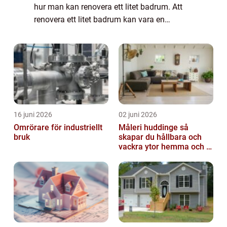
hur man kan renovera ett litet badrum. Att
renovera ett litet badrum kan vara en
utmaning på grund av de begränsade
utrymmena, men med rätt planering och
design kan du ska...
16 juni 2026
02 juni 2026
Omrörare för industriellt
Måleri huddinge så
bruk
skapar du hållbara och
vackra ytor hemma och i
bostadsrättsföreningen