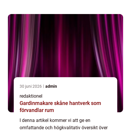
utmaning på grund av de begränsade
utrymmena, men med rätt planering och
design kan du ska...
30 juni 2026
admin
redaktionel
Gardinmakare skåne hantverk som
förvandlar rum
I denna artikel kommer vi att ge en
omfattande och högkvalitativ översikt över