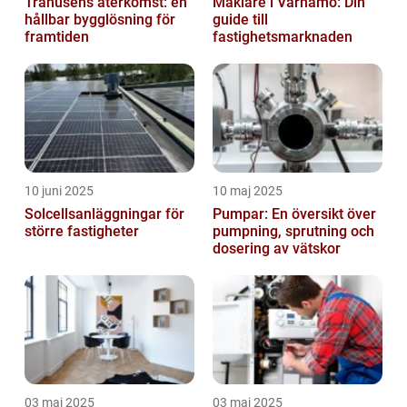
Trähusens återkomst: en
Mäklare i Värnamo: Din
hållbar bygglösning för
guide till
framtiden
fastighetsmarknaden
10 juni 2025
10 maj 2025
Solcellsanläggningar för
Pumpar: En översikt över
större fastigheter
pumpning, sprutning och
dosering av vätskor
03 maj 2025
03 maj 2025