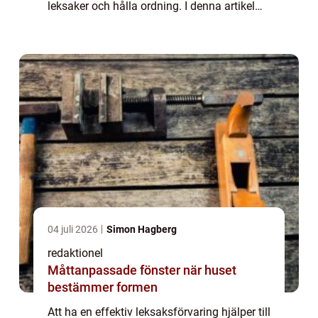
leksaker och hålla ordning. I denna artikel
kommer vi att ge en grundlig översikt över
leksaksförvaring i barnru...
04 juli 2026
Simon Hagberg
redaktionel
Måttanpassade fönster när huset
bestämmer formen
Att ha en effektiv leksaksförvaring hjälper till