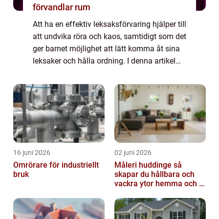
förvandlar rum
Att ha en effektiv leksaksförvaring hjälper till
att undvika röra och kaos, samtidigt som det
ger barnet möjlighet att lätt komma åt sina
leksaker och hålla ordning. I denna artikel
kommer vi att ge en grundlig översikt över
leksaksförvaring i barnru...
16 juni 2026
02 juni 2026
Omrörare för industriellt
Måleri huddinge så
bruk
skapar du hållbara och
vackra ytor hemma och i
bostadsrättsföreningen