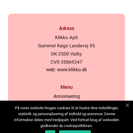
Adress
web:
www.klikko.dk
Menu
Annonsering
Om oss
På vores website bruges cookies til at huske dine indstillinger,
Cookies
statistik og personalisering af indhold og annoncer. Denne
information deles med tredjepart. Ved fortsat brug af websiden
Kontakta oss
godkender du cookiepolitikken.
Sitemap