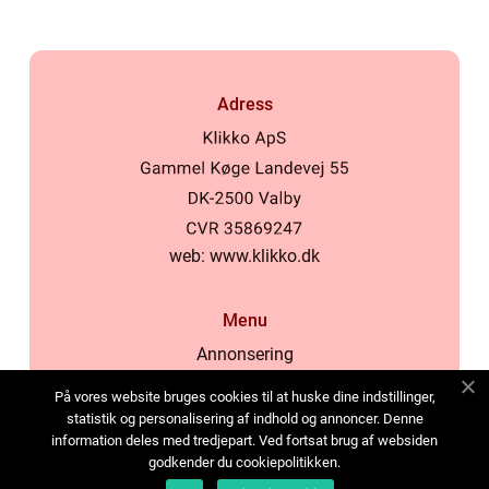
Adress
web:
www.klikko.dk
Menu
Annonsering
Om oss
På vores website bruges cookies til at huske dine indstillinger,
Cookies
statistik og personalisering af indhold og annoncer. Denne
information deles med tredjepart. Ved fortsat brug af websiden
Kontakta oss
godkender du cookiepolitikken.
Sitemap