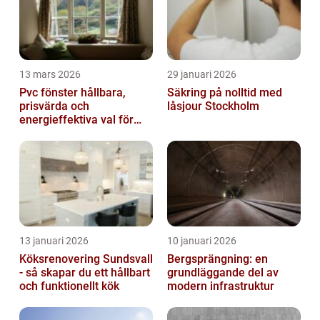
13 mars 2026
29 januari 2026
Pvc fönster hållbara,
Säkring på nolltid med
prisvärda och
låsjour Stockholm
energieffektiva val för
svenska hem
13 januari 2026
10 januari 2026
Köksrenovering Sundsvall
Bergsprängning: en
- så skapar du ett hållbart
grundläggande del av
och funktionellt kök
modern infrastruktur