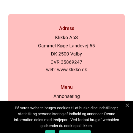
Adress
web:
www.klikko.dk
Menu
Annonsering
Om oss
På vores website bruges cookies til at huske dine indstillinger,
Cookies
statistik og personalisering af indhold og annoncer. Denne
information deles med tredjepart. Ved fortsat brug af websiden
Kontakta oss
godkender du cookiepolitikken.
Sitemap