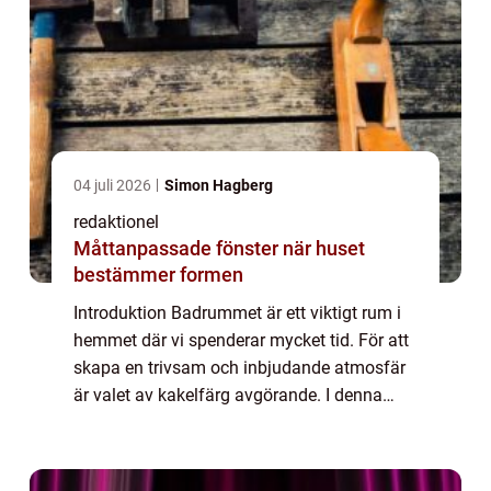
04 juli 2026
Simon Hagberg
redaktionel
Måttanpassade fönster när huset
bestämmer formen
Introduktion Badrummet är ett viktigt rum i
hemmet där vi spenderar mycket tid. För att
skapa en trivsam och inbjudande atmosfär
är valet av kakelfärg avgörande. I denna
artikel kommer vi att ge en grundlig översikt
över kakelfärg för badrum, present...