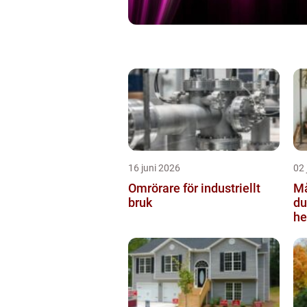
16 juni 2026
02 
Omrörare för industriellt
Mål
bruk
du
he
bo