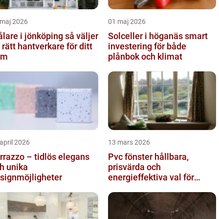
 maj 2026
01 maj 2026
are i jönköping så väljer
Solceller i höganäs smart
 rätt hantverkare för ditt
investering för både
em
plånbok och klimat
april 2026
13 mars 2026
rrazzo – tidlös elegans
Pvc fönster hållbara,
h unika
prisvärda och
signmöjligheter
energieffektiva val för
svenska hem