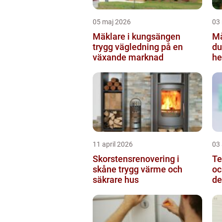
05 maj 2026
03
Mäklare i kungsängen
Mål
trygg vägledning på en
du
växande marknad
h
11 april 2026
03 
Skorstensrenovering i
Te
skåne trygg värme och
oc
säkrare hus
de