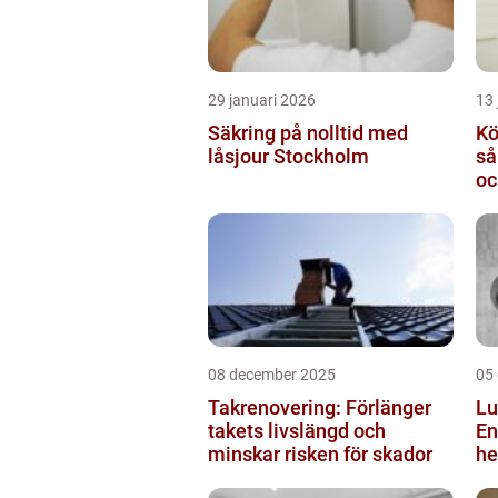
29 januari 2026
13 
Säkring på nolltid med
Kö
låsjour Stockholm
så
oc
08 december 2025
05
Takrenovering: Förlänger
Lu
takets livslängd och
En
minskar risken för skador
he