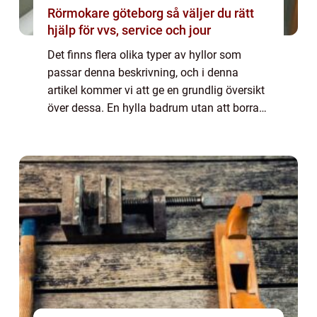
Rörmokare göteborg så väljer du rätt
hjälp för vvs, service och jour
Det finns flera olika typer av hyllor som
passar denna beskrivning, och i denna
artikel kommer vi att ge en grundlig översikt
över dessa. En hylla badrum utan att borra
är en hylla som fästs på annat sätt än
genom att borra hål i väggen. Istället anv...