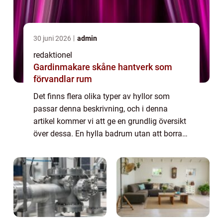
30 juni 2026
admin
redaktionel
Gardinmakare skåne hantverk som
förvandlar rum
Det finns flera olika typer av hyllor som
passar denna beskrivning, och i denna
artikel kommer vi att ge en grundlig översikt
över dessa. En hylla badrum utan att borra
är en hylla som fästs på annat sätt än
genom att borra hål i väggen. Istället anv...