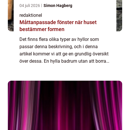
04 juli 2026
Simon Hagberg
redaktionel
Måttanpassade fönster när huset
bestämmer formen
Det finns flera olika typer av hyllor som
passar denna beskrivning, och i denna
artikel kommer vi att ge en grundlig översikt
över dessa. En hylla badrum utan att borra
är en hylla som fästs på annat sätt än
genom att borra hål i väggen. Istället anv...