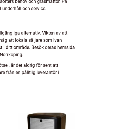
a sorters behov och gräsmattor. På
 underhåll och service.
lgängliga alternativ. Vikten av att
åg att lokala säljare som Ivan
t i ditt område. Besök deras hemsida
 Norrköping.
el, är det aldrig för sent att
e från en pålitlig leverantör i