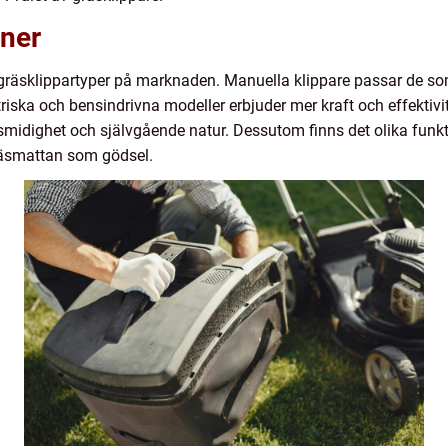
oner
gräsklippartyper på marknaden. Manuella klippare passar de som
riska och bensindrivna modeller erbjuder mer kraft och effektivit
s smidighet och självgående natur. Dessutom finns det olika fun
gräsmattan som gödsel.