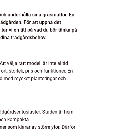
och underhålla sina gräsmattor. En
trädgården. För att uppnå det
 tar vi en titt på vad du bör tänka på
r dina trädgårdsbehov.
t välja rätt modell är inte alltid
rt, storlek, pris och funktioner. En
ård med mycket planteringar och
trädgårdsentusiaster. Staden är hem
 och kompakta
r som klarar av större ytor. Därför