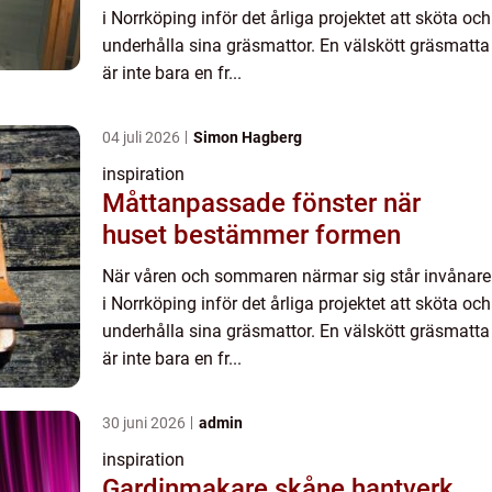
i Norrköping inför det årliga projektet att sköta och
underhålla sina gräsmattor. En välskött gräsmatta
är inte bara en fr...
04 juli 2026
Simon Hagberg
inspiration
Måttanpassade fönster när
huset bestämmer formen
När våren och sommaren närmar sig står invånare
i Norrköping inför det årliga projektet att sköta och
underhålla sina gräsmattor. En välskött gräsmatta
är inte bara en fr...
30 juni 2026
admin
inspiration
Gardinmakare skåne hantverk