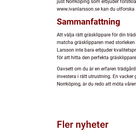
just Norrköping som erbjuder förstkla
www.ivanlarsson.se kan du utforska al
Sammanfattning
Att välja rätt gräsklippare för din tr
matcha gräsklipparen med storleken o
Larsson inte bara erbjuder kvalitets
för att hitta den perfekta gräsklippa
Oavsett om du är en erfaren trädgårdsm
investera i rätt utrustning. En vacker
Norrköping, är du redo att möta vå
Fler nyheter