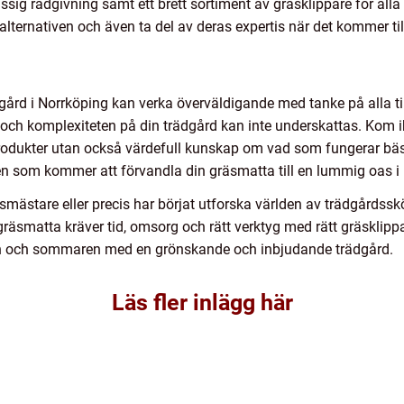
ssig rådgivning samt ett brett sortiment av gräsklippare för all
ternativen och även ta del av deras expertis när det kommer till
ädgård i Norrköping kan verka överväldigande med tanke på alla til
ch komplexiteten på din trädgård kan inte underskattas. Kom ih
produkter utan också värdefull kunskap om vad som fungerar bäs
ren som kommer att förvandla din gräsmatta till en lummig oas i
ästare eller precis har börjat utforska världen av trädgårdssköts
 gräsmatta kräver tid, omsorg och rätt verktyg med rätt gräsklippar
ren och sommaren med en grönskande och inbjudande trädgård.
Läs fler inlägg här