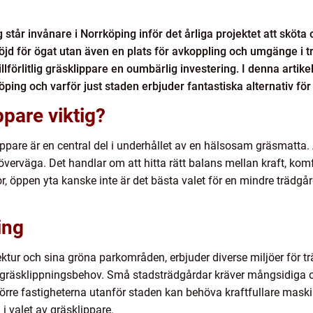
år invånare i Norrköping inför det årliga projektet att sköta 
röjd för ögat utan även en plats för avkoppling och umgänge i 
illförlitlig gräsklippare en oumbärlig investering. I denna artikel
köping och varför just staden erbjuder fantastiska alternativ fö
ppare viktig?
ppare är en central del i underhållet av en hälsosam gräsmatta. At
 överväga. Det handlar om att hitta rätt balans mellan kraft, komfo
or, öppen yta kanske inte är det bästa valet för en mindre trädg
ing
ektur och sina gröna parkområden, erbjuder diverse miljöer för 
a gräsklippningsbehov. Små stadsträdgårdar kräver mångsidiga
rre fastigheterna utanför staden kan behöva kraftfullare maskine
 i valet av gräsklippare.