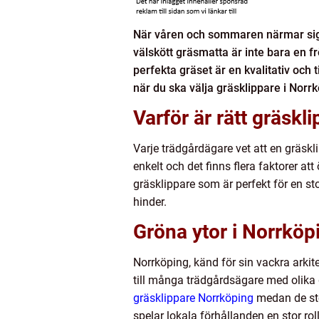
När våren och sommaren närmar sig st
välskött gräsmatta är inte bara en f
perfekta gräset är en kvalitativ och t
när du ska välja gräsklippare i Norr
Varför är rätt gräskli
Varje trädgårdägare vet att en gräskli
enkelt och det finns flera faktorer att
gräsklippare som är perfekt för en st
hinder.
Gröna ytor i Norrköp
Norrköping, känd för sin vackra arkit
till många trädgårdsägare med olik
gräsklippare Norrköping
medan de stö
spelar lokala förhållanden en stor roll