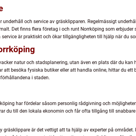
e
är underhåll och service av gräsklipparen. Regelmässigt underhå
imalt. Det finns flera företag i och runt Norrköping som erbjuder 
a service är praktiskt och ökar tillgängligheten till hjälp när du 
orrköping
acker natur och stadsplanering, utan även en plats där du kan hi
att besöka fysiska butiker eller att handla online, hittar du ett 
sförhållandena i staden.
rrköping har fördelar såsom personlig rådgivning och möjlighete
 du till den lokala ekonomin och får ofta tillgång till snabbar
ny gräsklippare är det vettigt att ta hjälp av experter på området.