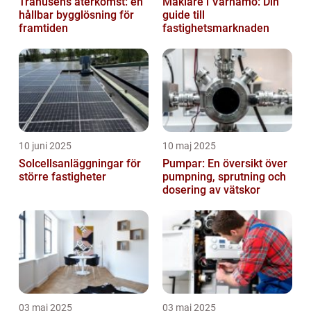
Trähusens återkomst: en
Mäklare i Värnamo: Din
hållbar bygglösning för
guide till
framtiden
fastighetsmarknaden
10 juni 2025
10 maj 2025
Solcellsanläggningar för
Pumpar: En översikt över
större fastigheter
pumpning, sprutning och
dosering av vätskor
03 maj 2025
03 maj 2025