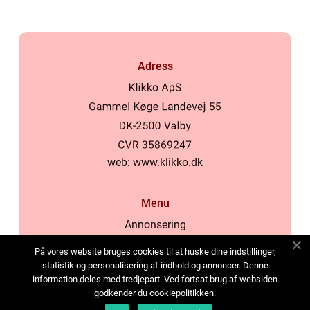
Adress
web:
www.klikko.dk
Menu
Annonsering
Om oss
På vores website bruges cookies til at huske dine indstillinger,
Cookies
statistik og personalisering af indhold og annoncer. Denne
information deles med tredjepart. Ved fortsat brug af websiden
Kontakta oss
godkender du cookiepolitikken.
Sitemap