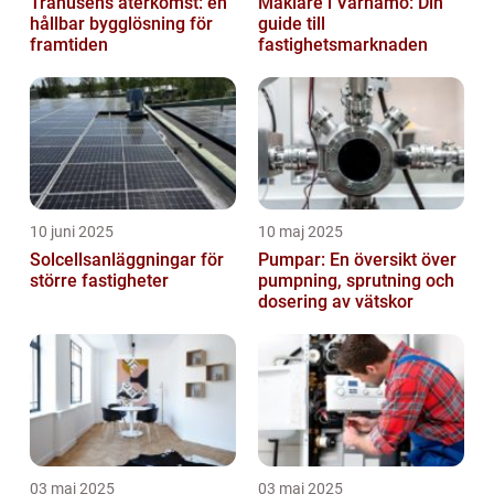
Trähusens återkomst: en
Mäklare i Värnamo: Din
hållbar bygglösning för
guide till
framtiden
fastighetsmarknaden
10 juni 2025
10 maj 2025
Solcellsanläggningar för
Pumpar: En översikt över
större fastigheter
pumpning, sprutning och
dosering av vätskor
03 maj 2025
03 maj 2025