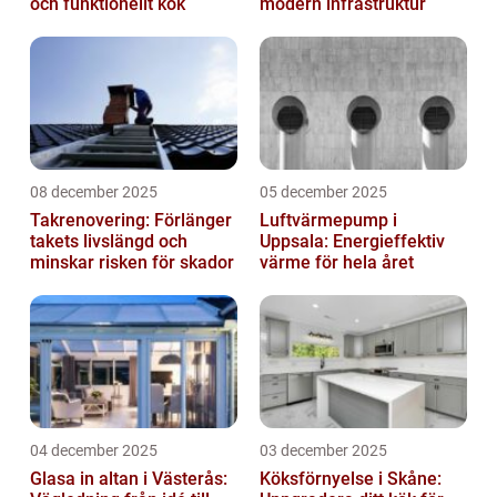
och funktionellt kök
modern infrastruktur
08 december 2025
05 december 2025
Takrenovering: Förlänger
Luftvärmepump i
takets livslängd och
Uppsala: Energieffektiv
minskar risken för skador
värme för hela året
04 december 2025
03 december 2025
Glasa in altan i Västerås:
Köksförnyelse i Skåne: