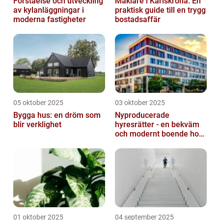
Förståelse och utveckling
Mäklare i Karlskrona: En
av kylanläggningar i
praktisk guide till en trygg
moderna fastigheter
bostadsaffär
05 oktober 2025
03 oktober 2025
Bygga hus: en dröm som
Nyproducerade
blir verklighet
hyresrätter - en bekväm
och modernt boende hos
k-fastigheter
nyproduktion
01 oktober 2025
04 september 2025