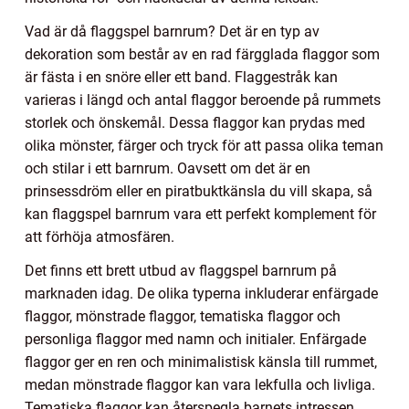
Vad är då flaggspel barnrum? Det är en typ av
dekoration som består av en rad färgglada flaggor som
är fästa i en snöre eller ett band. Flaggestråk kan
varieras i längd och antal flaggor beroende på rummets
storlek och önskemål. Dessa flaggor kan prydas med
olika mönster, färger och tryck för att passa olika teman
och stilar i ett barnrum. Oavsett om det är en
prinsessdröm eller en piratbuktkänsla du vill skapa, så
kan flaggspel barnrum vara ett perfekt komplement för
att förhöja atmosfären.
Det finns ett brett utbud av flaggspel barnrum på
marknaden idag. De olika typerna inkluderar enfärgade
flaggor, mönstrade flaggor, tematiska flaggor och
personliga flaggor med namn och initialer. Enfärgade
flaggor ger en ren och minimalistisk känsla till rummet,
medan mönstrade flaggor kan vara lekfulla och livliga.
Tematiska flaggor kan återspegla barnets intressen,