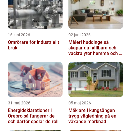
flaggspel barnrum Fl...
16 juni 2026
02 juni 2026
Omrörare för industriellt
Måleri huddinge så
bruk
skapar du hållbara och
vackra ytor hemma och i
bostadsrättsföreningen
31 maj 2026
05 maj 2026
Energideklarationer i
Mäklare i kungsängen
Örebro så fungerar de
trygg vägledning på en
och därför spelar de roll
växande marknad