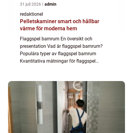
31 juli 2026
admin
redaktionel
Pelletskaminer smart och hållbar
värme för moderna hem
Flaggspel barnrum En översikt och
presentation Vad är flaggspel barnrum?
Populära typer av flaggspel barnrum
Kvantitativa mätningar för flaggspel
barnrum Skillnaden mellan olika flaggspel
barnrum Historiska för- och nackdelar med
flaggspel barnrum Fl...