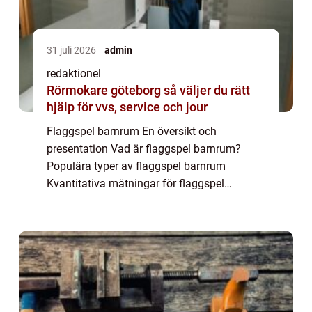
31 juli 2026
admin
redaktionel
Rörmokare göteborg så väljer du rätt
hjälp för vvs, service och jour
Flaggspel barnrum En översikt och
presentation Vad är flaggspel barnrum?
Populära typer av flaggspel barnrum
Kvantitativa mätningar för flaggspel
barnrum Skillnaden mellan olika flaggspel
barnrum Historiska för- och nackdelar med
flaggspel barnrum Fl...