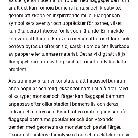
åsikter genom tiderna. En fördel med flaggspel barnrum
är att det kan förhöja barnens fantasi och kreativitet
genom att skapa en inspirerande miljö. Flaggor kan
symbolisera äventyr och upptäckter för barnet, vilket
kan öka deras intresse för lek och lärande. En nackdel
kan vara att flaggor kan vara mer utsatta för slitage och
behöva bytas ut efter en tid, särskilt om de är tillverkade
av papper eller tunnare material. Det är viktigt att välja
flaggspel barnrum av hög kvalitet för att undvika detta
problem.
Avslutningsvis kan vi konstatera att flaggspel barnrum
är en populär och rolig leksak för barn i alla åldrar. Med
olika typer, mönster och färger kan flaggspel barnrum
anpassas efter olika stadier i barnens liv och deras
individuella intressen. Kvantitativa mätningar visar på
flaggspel barnrums popularitet och den växande
trenden med geometriska mönster och pastellfärger.
Genom att historiskt analysera för- och nackdelar kan vi