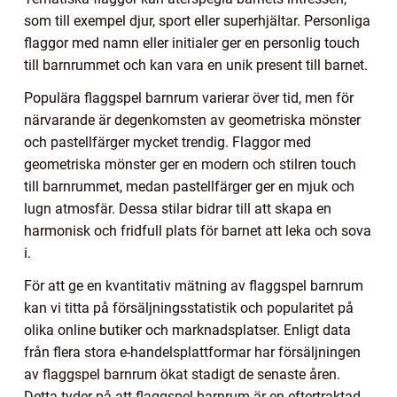
som till exempel djur, sport eller superhjältar. Personliga
flaggor med namn eller initialer ger en personlig touch
till barnrummet och kan vara en unik present till barnet.
Populära flaggspel barnrum varierar över tid, men för
närvarande är degenkomsten av geometriska mönster
och pastellfärger mycket trendig. Flaggor med
geometriska mönster ger en modern och stilren touch
till barnrummet, medan pastellfärger ger en mjuk och
lugn atmosfär. Dessa stilar bidrar till att skapa en
harmonisk och fridfull plats för barnet att leka och sova
i.
För att ge en kvantitativ mätning av flaggspel barnrum
kan vi titta på försäljningsstatistik och popularitet på
olika online butiker och marknadsplatser. Enligt data
från flera stora e-handelsplattformar har försäljningen
av flaggspel barnrum ökat stadigt de senaste åren.
Detta tyder på att flaggspel barnrum är en eftertraktad