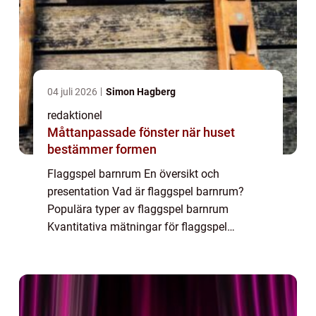
04 juli 2026
Simon Hagberg
redaktionel
Måttanpassade fönster när huset
bestämmer formen
Flaggspel barnrum En översikt och
presentation Vad är flaggspel barnrum?
Populära typer av flaggspel barnrum
Kvantitativa mätningar för flaggspel
barnrum Skillnaden mellan olika flaggspel
barnrum Historiska för- och nackdelar med
flaggspel barnrum Fl...