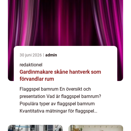
30 juni 2026
admin
redaktionel
Gardinmakare skåne hantverk som
förvandlar rum
Flaggspel barnrum En översikt och
presentation Vad är flaggspel barnrum?
Populära typer av flaggspel barnrum
Kvantitativa mätningar för flaggspel
barnrum Skillnaden mellan olika flaggspel
barnrum Historiska för- och nackdelar med