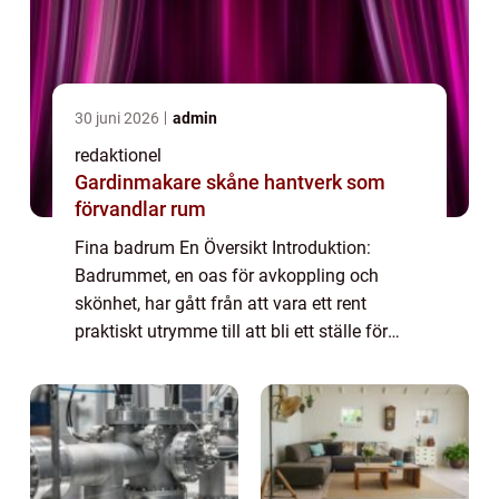
30 juni 2026
admin
redaktionel
Gardinmakare skåne hantverk som
förvandlar rum
Fina badrum En Översikt Introduktion:
Badrummet, en oas för avkoppling och
skönhet, har gått från att vara ett rent
praktiskt utrymme till att bli ett ställe för
personlig förnyelse och lyx. I denna artikel
kommer vi att fokusera på ”fina badru...