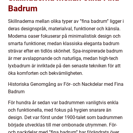
Badrum
Skillnaderna mellan olika typer av ”fina badrum” ligger i
deras designspråk, materialval, funktioner och känsla.
Moderna oaser fokuserar på minimalistisk design och
smarta funktioner, medan klassiska eleganta badrum
strävar efter en tidlös skönhet. Spa-inspirerade badrum
är mer avslappnande och naturliga, medan high-tech
lyxbadrum är inriktade på den senaste tekniken för att
öka komforten och bekvämligheten.
Historiska Genomgång av För- och Nackdelar med Fina
Badrum
För hundra år sedan var badrummen vanligtvis enkla
och funktionella, med fokus på hygien snarare än
design. Det var först under 1900-talet som badrummen
började utvecklas till mer ombonade utrymmen. För-
och nackdelar med ”fina badrum” har förändrats över