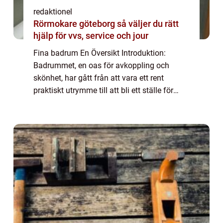
redaktionel
Rörmokare göteborg så väljer du rätt
hjälp för vvs, service och jour
Fina badrum En Översikt Introduktion:
Badrummet, en oas för avkoppling och
skönhet, har gått från att vara ett rent
praktiskt utrymme till att bli ett ställe för
personlig förnyelse och lyx. I denna artikel
kommer vi att fokusera på ”fina badru...