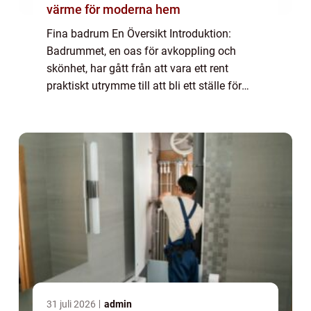
värme för moderna hem
Fina badrum En Översikt Introduktion:
Badrummet, en oas för avkoppling och
skönhet, har gått från att vara ett rent
praktiskt utrymme till att bli ett ställe för
personlig förnyelse och lyx. I denna artikel
kommer vi att fokusera på ”fina badru...
31 juli 2026
admin