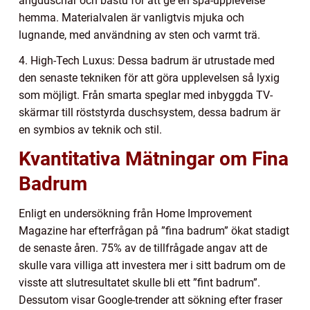
ångduschar och bastu för att ge en spa-upplevelse
hemma. Materialvalen är vanligtvis mjuka och
lugnande, med användning av sten och varmt trä.
4. High-Tech Luxus: Dessa badrum är utrustade med
den senaste tekniken för att göra upplevelsen så lyxig
som möjligt. Från smarta speglar med inbyggda TV-
skärmar till röststyrda duschsystem, dessa badrum är
en symbios av teknik och stil.
Kvantitativa Mätningar om Fina
Badrum
Enligt en undersökning från Home Improvement
Magazine har efterfrågan på ”fina badrum” ökat stadigt
de senaste åren. 75% av de tillfrågade angav att de
skulle vara villiga att investera mer i sitt badrum om de
visste att slutresultatet skulle bli ett ”fint badrum”.
Dessutom visar Google-trender att sökning efter fraser