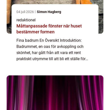
04 juli 2026
Simon Hagberg
redaktionel
Måttanpassade fönster när huset
bestämmer formen
Fina badrum En Översikt Introduktion:
Badrummet, en oas för avkoppling och
skönhet, har gått från att vara ett rent
praktiskt utrymme till att bli ett ställe för
personlig förnyelse och lyx. I denna artikel
kommer vi att fokusera på ”fina badru...