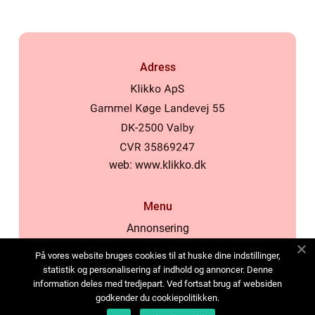
Adress
web:
www.klikko.dk
Menu
Annonsering
Om oss
På vores website bruges cookies til at huske dine indstillinger,
Cookies
statistik og personalisering af indhold og annoncer. Denne
information deles med tredjepart. Ved fortsat brug af websiden
Kontakta oss
godkender du cookiepolitikken.
Sitemap