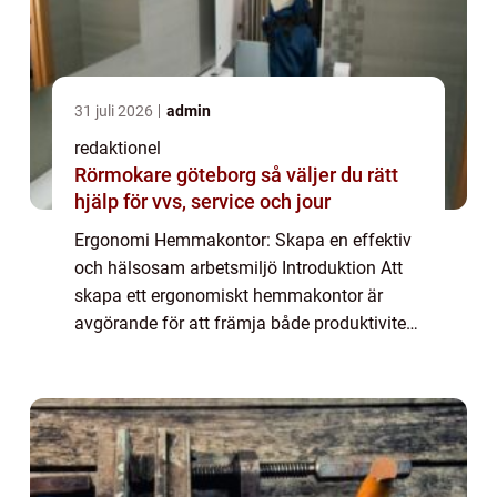
31 juli 2026
admin
redaktionel
Rörmokare göteborg så väljer du rätt
hjälp för vvs, service och jour
Ergonomi Hemmakontor: Skapa en effektiv
och hälsosam arbetsmiljö Introduktion Att
skapa ett ergonomiskt hemmakontor är
avgörande för att främja både produktivitet
och hälsa. När allt fler privatpersoner väljer
att arbeta hemifrån blir det viktigare ä...