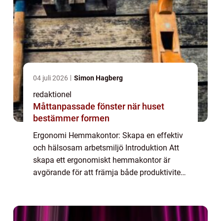
04 juli 2026
Simon Hagberg
redaktionel
Måttanpassade fönster när huset
bestämmer formen
Ergonomi Hemmakontor: Skapa en effektiv
och hälsosam arbetsmiljö Introduktion Att
skapa ett ergonomiskt hemmakontor är
avgörande för att främja både produktivitet
och hälsa. När allt fler privatpersoner väljer
att arbeta hemifrån blir det viktigare ä...