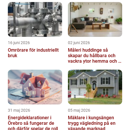
att arbeta hemifrån blir det viktigare ä...
16 juni 2026
02 juni 2026
Omrörare för industriellt
Måleri huddinge så
bruk
skapar du hållbara och
vackra ytor hemma och i
bostadsrättsföreningen
31 maj 2026
05 maj 2026
Energideklarationer i
Mäklare i kungsängen
Örebro så fungerar de
trygg vägledning på en
och därför spelar de roll
växande marknad