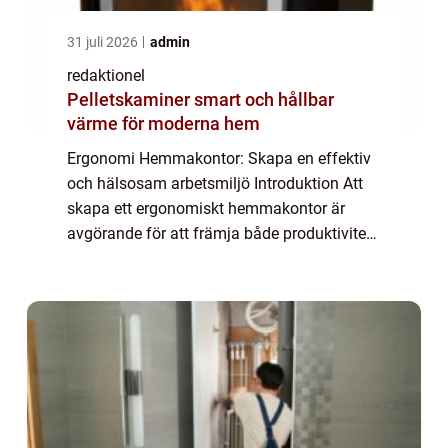
31 juli 2026
admin
redaktionel
Pelletskaminer smart och hållbar
värme för moderna hem
Ergonomi Hemmakontor: Skapa en effektiv
och hälsosam arbetsmiljö Introduktion Att
skapa ett ergonomiskt hemmakontor är
avgörande för att främja både produktivitet
och hälsa. När allt fler privatpersoner väljer
att arbeta hemifrån blir det viktigare ä...