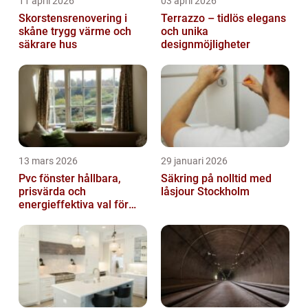
11 april 2026
03 april 2026
Skorstensrenovering i
Terrazzo – tidlös elegans
skåne trygg värme och
och unika
säkrare hus
designmöjligheter
13 mars 2026
29 januari 2026
Pvc fönster hållbara,
Säkring på nolltid med
prisvärda och
låsjour Stockholm
energieffektiva val för
svenska hem