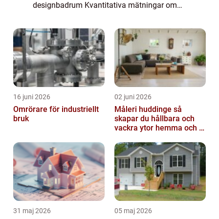
designbadrum Kvantitativa mätningar om
designbadrum Skillnader mellan olika
designbadrum Historiska för- och nackdelar
med d...
16 juni 2026
02 juni 2026
Omrörare för industriellt
Måleri huddinge så
bruk
skapar du hållbara och
vackra ytor hemma och i
bostadsrättsföreningen
31 maj 2026
05 maj 2026