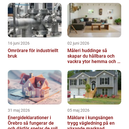
16 juni 2026
02 juni 2026
Omrörare för industriellt
Måleri huddinge så
bruk
skapar du hållbara och
vackra ytor hemma och i
bostadsrättsföreningen
31 maj 2026
05 maj 2026
Energideklarationer i
Mäklare i kungsängen
Örebro så fungerar de
trygg vägledning på en
och därför spelar de roll
växande marknad