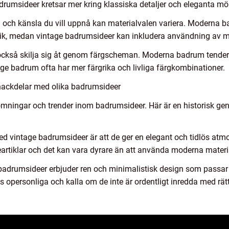
rumsideer kretsar mer kring klassiska detaljer och eleganta möb
il och känsla du vill uppnå kan materialvalen variera. Moderna 
k, medan vintage badrumsideer kan inkludera användning av mar
kså skilja sig åt genom färgscheman. Moderna badrum tenderar
age badrum ofta har mer färgrika och livliga färgkombinationer.
nackdelar med olika badrumsideer
römningar och trender inom badrumsideer. Här är en historisk g
d vintage badrumsideer är att de ger en elegant och tidlös atmo
geartiklar och det kan vara dyrare än att använda moderna materi
rumsideer erbjuder ren och minimalistisk design som passar per
opersonliga och kalla om de inte är ordentligt inredda med rätt 