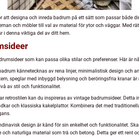
r att designa och inreda badrum på ett sätt som passar både din
heman och möbler till val av material för ytor och väggar. Med 
i denna viktiga del av ditt hem.
msideer
drumsideer som kan passa olika stilar och preferenser. Här är nå
adrum kännetecknas av rena linjer, minimalistisk design och 
tem, speglar med inbyggd belysning och beröringsfria kranar är
vå av stil och funktionalitet.
r retrostilen kan du inspireras av vintage badrumsideer. Detta 
dkar och klassiska kakelplattor. Kombinera det med traditionell
gans.
inavisk design är känd för sin enkelhet och funktionalitet. Sk
e och naturliga material som trä och betong. Detta ger ett rent 