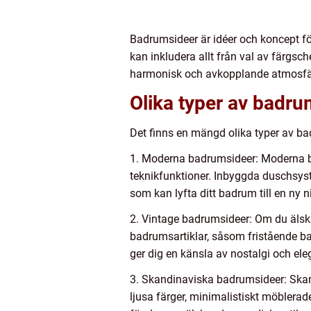
Badrumsideer är idéer och koncept fö
kan inkludera allt från val av färgsc
harmonisk och avkopplande atmosfär 
Olika typer av badru
Det finns en mängd olika typer av ba
1. Moderna badrumsideer: Moderna b
teknikfunktioner. Inbyggda duschsys
som kan lyfta ditt badrum till en ny ni
2. Vintage badrumsideer: Om du älska
badrumsartiklar, såsom fristående ba
ger dig en känsla av nostalgi och ele
3. Skandinaviska badrumsideer: Skand
ljusa färger, minimalistiskt möblerad