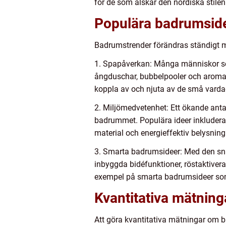
för de som älskar den nordiska stilen
Populära badrumside
Badrumstrender förändras ständigt me
1. Spapåverkan: Många människor söke
ångduschar, bubbelpooler och aromate
koppla av och njuta av de små varda
2. Miljömedvetenhet: Ett ökande anta
badrummet. Populära ideer inkludera
material och energieffektiv belysning
3. Smarta badrumsideer: Med den sn
inbyggda bidéfunktioner, röstaktive
exempel på smarta badrumsideer som
Kvantitativa mätnin
Att göra kvantitativa mätningar om ba