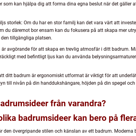
er som kan hjälpa dig att forma dina egna beslut när det gäller 
js storlek: Om du har en stor familj kan det vara värt att invest
la. Om du däremot bor ensam kan du fokusera på att skapa mer 
den tillgängliga platsen.
 är avgörande för att skapa en trevlig atmosfär i ditt badrum. Mä
llräckligt med befintligt ljus kan du använda belysningsarmaturer
l att ditt badrum är ergonomiskt utformat är viktigt för att underl
yn till nivån på din handdukshängare, höjden på din spegel och
a badrumsideer från varandra?
lika badrumsideer kan bero på flera 
na är den övergripande stilen och känslan av ett badrum. Moderna