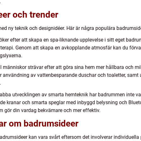
.
er och trender
d ny teknik och designidéer. Här är några populära badrumsidee
r efter att skapa en spa-liknande upplevelse i sitt eget badr
rapi. Genom att skapa en avkopplande atmosfär kan du förvandla
gslyxerna.
l människor strävar efter att göra sina hem mer hållbara och mil
r användning av vattenbesparande duschar och toaletter, samt
.
abba utvecklingen av smarta hemteknik har badrummen inte var
rade kranar och smarta speglar med inbyggd belysning och Bluet
 gör din vardag bekvämare och mer effektiv.
gar om badrumsideer
drumsideer kan vara svårt eftersom det involverar individuella p