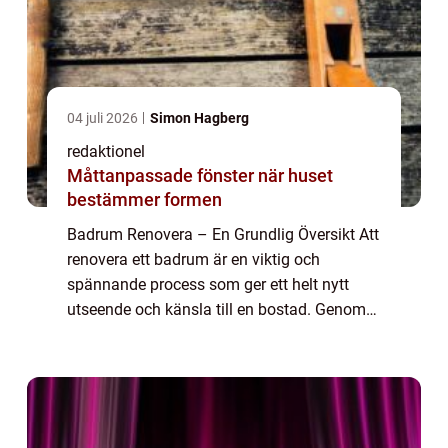
04 juli 2026
Simon Hagberg
redaktionel
Måttanpassade fönster när huset
bestämmer formen
Badrum Renovera – En Grundlig Översikt Att
renovera ett badrum är en viktig och
spännande process som ger ett helt nytt
utseende och känsla till en bostad. Genom
att uppdatera badrummet kan man skapa
en mer funktionell och attraktiv plats där
m...