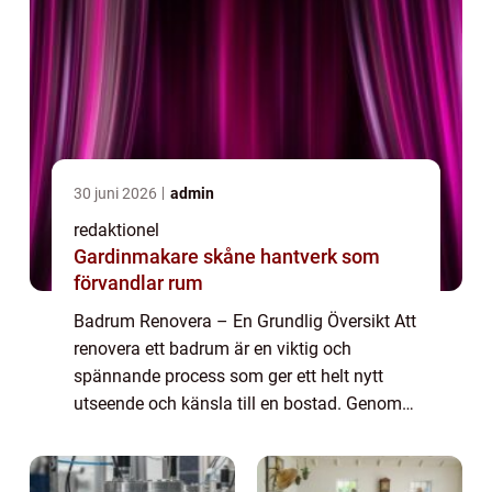
30 juni 2026
admin
redaktionel
Gardinmakare skåne hantverk som
förvandlar rum
Badrum Renovera – En Grundlig Översikt Att
renovera ett badrum är en viktig och
spännande process som ger ett helt nytt
utseende och känsla till en bostad. Genom
att uppdatera badrummet kan man skapa
en mer funktionell och attraktiv plats där
m...