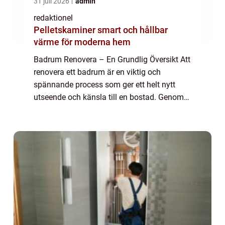
31 juli 2026
admin
redaktionel
Pelletskaminer smart och hållbar
värme för moderna hem
Badrum Renovera – En Grundlig Översikt Att
renovera ett badrum är en viktig och
spännande process som ger ett helt nytt
utseende och känsla till en bostad. Genom
att uppdatera badrummet kan man skapa
en mer funktionell och attraktiv plats där
m...