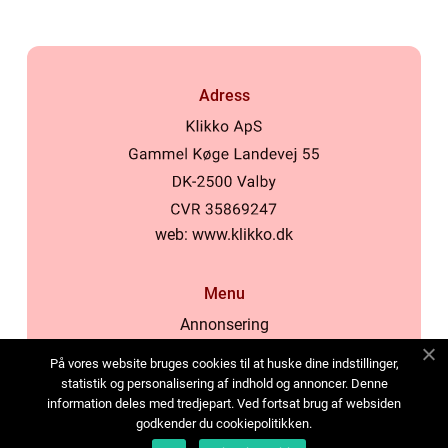
Adress
web:
www.klikko.dk
Menu
Annonsering
Om oss
På vores website bruges cookies til at huske dine indstillinger,
Cookies
statistik og personalisering af indhold og annoncer. Denne
information deles med tredjepart. Ved fortsat brug af websiden
Kontakta oss
godkender du cookiepolitikken.
Sitemap