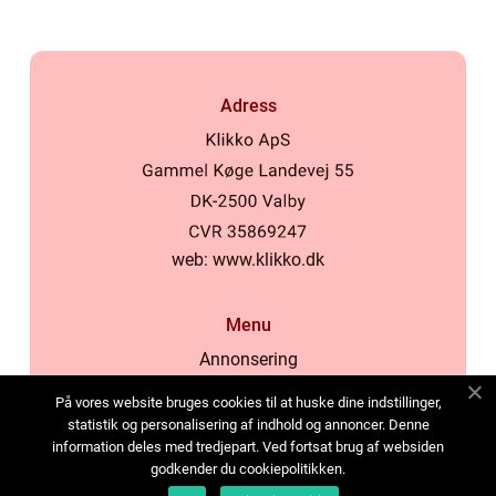
Adress
web:
www.klikko.dk
Menu
Annonsering
Om oss
På vores website bruges cookies til at huske dine indstillinger,
Cookies
statistik og personalisering af indhold og annoncer. Denne
information deles med tredjepart. Ved fortsat brug af websiden
Kontakta oss
godkender du cookiepolitikken.
Sitemap