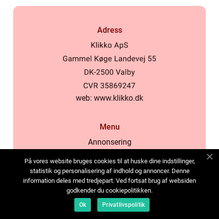
Adress
web:
www.klikko.dk
Menu
Annonsering
Om oss
På vores website bruges cookies til at huske dine indstillinger,
Cookies
statistik og personalisering af indhold og annoncer. Denne
information deles med tredjepart. Ved fortsat brug af websiden
Kontakta oss
godkender du cookiepolitikken.
Sitemap
Ok
Privatlivspolitik